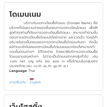
โดเมนเนม
บริการรับจดทะเบียนชื่อโดเมน (Domain Name) คือ
บริการที่เน้นความง่ายของขั้นตอนการจดทะเบียนโดเมน เพื่อให้
ลูกค้าทุกท่านที่ต้องการจดทะเบียนชื่อโดเมน สามารถทำตามขั้น
ตอนการจดทะเบียนชื่อโดเมนได้อย่างง่าย และรวดเร็ว โดยมีคำ
อธิบายในทุกขั้นตอนของการจดทะเบียนชื่อโดเมนกับเรา ดังนั้น
แม้ท่านจะยังไม่เคยจดทะเบียนชื่อโดเมนเนมมาก่อนก็สามารถทำ
ตามขั้นตอนต่างๆ ได้โดยง่าย โดยเราให้บริการจดทะเบียนชื่อ
โดเมนนามสกุลต่างๆ ไม่ว่าจะเป็นโดเมนสากลกลุ่มทั่วไป เช่น
.com .net .org .info .biz .asia .tv หรือโดเมนในกลุ่มของ
ประเทศไทย เช่น .co.th .ac.th .go.th .in.t
Language
Thai
อ่านเพิ่มเติม
เกี่ยว
English
กับ
เว็บโฮสติ้ง