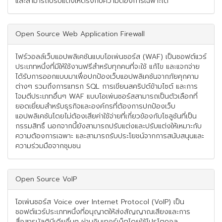
และสามารถปรับแต่งให้ตรงกับความต้องการเฉพาะได้
Open Source Web Application Firewall
ไฟร์วอลล์เว็บแอปพลิเคชันแบบโอเพ่นซอร์ส (WAF) เป็นซอฟต์แวร์
ประเภทหนึ่งที่มีให้ใช้งานฟรีสำหรับทุกคนที่จะใช้ แก้ไข และแจกจ่าย
ได้รับการออกแบบมาเพื่อปกป้องเว็บแอปพลิเคชันจากภัยคุกคาม
ต่างๆ รวมถึงการแทรก SQL การเขียนสคริปต์ข้ามไซต์ และการ
โจมตีประเภทอื่นๆ WAF แบบโอเพ่นซอร์สสามารถเป็นตัวเลือกที่
ยอดเยี่ยมสำหรับธุรกิจและองค์กรที่ต้องการปกป้องเว็บ
แอปพลิเคชันโดยไม่ต้องเสียค่าใช้จ่ายที่เกี่ยวข้องกับโซลูชันที่เป็น
กรรมสิทธิ์ นอกจากนี้ยังสามารถปรับแต่งและปรับแต่งให้เหมาะกับ
ความต้องการเฉพาะ และสามารถรับประโยชน์จากการสนับสนุนและ
ความร่วมมือจากชุมชน
Open Source VoIP
โอเพ่นซอร์ส Voice over Internet Protocol (VoIP) เป็น
ซอฟต์แวร์ประเภทหนึ่งที่อนุญาตให้ส่งสัญญาณเสียงและการ
สื่อสารมัลติมีเดียอื่นๆ ผ่านอินเทอร์เน็ตโดยใช้โปรโตคอล