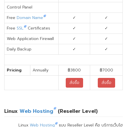
Control Panel
Free
Domain Name
✓
✓
Free
SSL
Certificates
✓
✓
Web Application Firewall
✓
✓
Daily Backup
✓
✓
Pricing
Annually
฿3800
฿7000
สั่งซื้อ
สั่งซื้อ
Linux
Web Hosting
(Reseller Level)
Linux
Web Hosting
แบบ Reseller Level คือ บริการเว็บโฮ