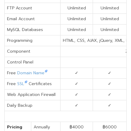
FTP Account
Unlimited
Unlimited
Email Account
Unlimited
Unlimited
MySQL Databases
Unlimited
Unlimited
Programming
HTML, CSS, AJAX, jQuery, XML, PH
Component
Ze
Control Panel
Free
Domain Name
✓
✓
Free
SSL
Certificates
✓
✓
Web Application Firewall
✓
✓
Daily Backup
✓
✓
Pricing
Annually
฿4000
฿6000