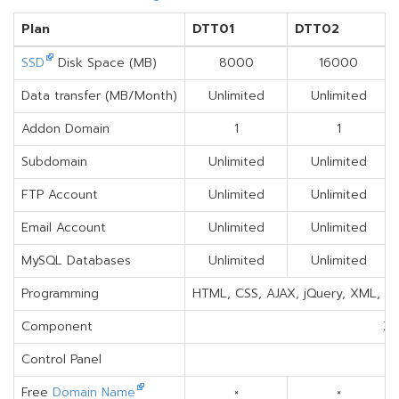
Plan
DTT01
DTT02
SSD
Disk Space (MB)
8000
16000
Data transfer (MB/Month)
Unlimited
Unlimited
Addon Domain
1
1
Subdomain
Unlimited
Unlimited
FTP Account
Unlimited
Unlimited
Email Account
Unlimited
Unlimited
MySQL Databases
Unlimited
Unlimited
Programming
HTML, CSS, AJAX, jQuery, XML, PH
Component
Ze
Control Panel
Free
Domain Name
×
×