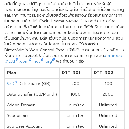
สติ้งที่มีคุณสมบัติที่สูงกว่าเว็บโฮสติ้งปกติทั่วไป เหมาะสำหรับผู้ที่
ต้องการเริ่มต้นทำธุรกิจเว็บโฮสติ้งหรือผู้ที่รับทำเว็บไซด์ที่มีเว็บในความดู
แลมากๆ ท่านควรมองหาเว็บโฮสติ้งไว้เพื่อสร้างเครื่องหมายทางการค้า
เป็นของท่านคือ มีเว็บไซต์ที่มี Name Server เป็นของท่านเอง ซึ่งจะ
สร้างความเชื่อมั่นให้กับลูกค้าคุณอย่างมาก โดยที่ผู้ใช้บริการสามารถที่จะ
จัดสรร แบ่งพื้นที่ได้ตามแต่จำนวนเว็บไซต์ที่ต้องการ ไม่จำกัดจำนวน
เว็บไซต์ที่นำมาใช้งาน แต่ละเว็บไซต์มีระบบจัดการที่แยกออกจากกัน ส่วน
ในเรื่องของการจัดการเว็บโฮสติ้งนั้น ทางเราได้จัดเตรียม
DirectAdmin Web Control Panel ไว้ให้ใช้ในการควบคุมบริหารจัดการ
พื้นที่ต่างๆของเว็บโฮสติ้งได้อย่างสะดวกรวดเร็ว ทุกแพลน
จดทะเบียน
โดเมน
.com
.net
.org
ฟรี จำนวน 1 ชื่อ
Plan
DTT-R01
DTT-R02
SSD
Disk Space (GB)
200
400
Data transfer (GB/Month)
1000
2000
Addon Domain
Unlimited
Unlimited
Subdomain
Unlimited
Unlimited
Sub User Account
Unlimited
Unlimited