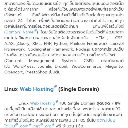
สามารถมองเห็นได้บนอินเตอร์เน็ต ทุกเว็บไซต์ที่ออนไลน์บนอินเตอร์เน็ต
จะต้องได้รับการฝาก หรือเก็บไว้บนคอมพิวเตอร์พิเศษที่เรียกว่าเว็บ
เซิร์ฟเวอร์ ซึ่งเซิร์ฟเวอร์นี้จะทำหน้าที่เป็นตัวติดต่อกับทุกหนทุกแห่ง
ตลอด 24 ชั่วโมง เพื่อให้เว็บไซต์ของท่านสามารถเข้าถึงได้จากทุกที่ทุก
เวลาในโลกที่มีการเชื่อมต่ออินเตอร์เน็ตง่ายๆ แค่พิมพ์ชื่อเว็บไซต์
(
Domain Name
) โดยเว็บโฮสติ้งของเรารองรับเว็บไซต์ที่พัฒนาจาก
เทคโนโลยีและภาษาหลากหลายสำหรับนักพัฒนาเว็บ
HTML, CSS,
AJAX, jQuery, XML, PHP, Python, Phalcon Framework, Laravel
Framework, CodeIgniter Framework, Node.js นอกจากนี้ระบบเว็บ
โฮสติ้งของเรายังรอบรับการทำงานของระบบจัดการเนื้อหาเว็บไซต์
(
Content Management System: CMS
) ยอดนิยมอาทิ
เช่น
WordPress, Joomla, Drupal, WooCommerce, Magento,
Opencart, PrestaShop เป็นต้น
Linux
Web Hosting
(Single Domain)
Linux
Web Hosting
แบบ Single Domain สุดยอด 7 แพ
ลนที่ลูกค้านิยมเลือกใช้มาตลอดอย่างต่อเนื่อง เพราะว่าเราออกแบบได้
ตรงกับความต้องการของท่านมากที่สุด ทั้งผู้เริ่มต้นและผู้ที่เชี่ยวชาญใน
การทำเว็บไซต์แล้ว สมัครใช้บริการแพลน DTT05 ขึ้นไป
จดทะเบียน
โดเมน
.com
.net
.org
ฟรี จำนวน 1 ชื่อ