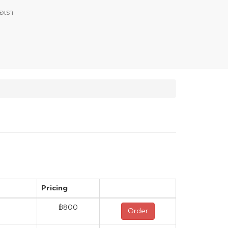
่อเรา
Pricing
฿800
Order