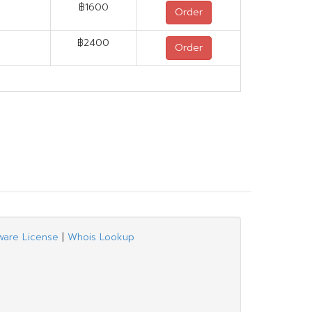
฿1600
Order
฿2400
Order
ware License
|
Whois Lookup