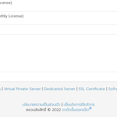
icense)
thly License)
g
|
Virtual Private Server
|
Dedicated Server
|
SSL Certificate
|
Soft
นโยบายความเป็นส่วนตัว
|
เงื่อนไขการใช้บริการ
สงวนลิขสิทธิ์ © 2022
ดาต้าตั้นดอทเน็ต