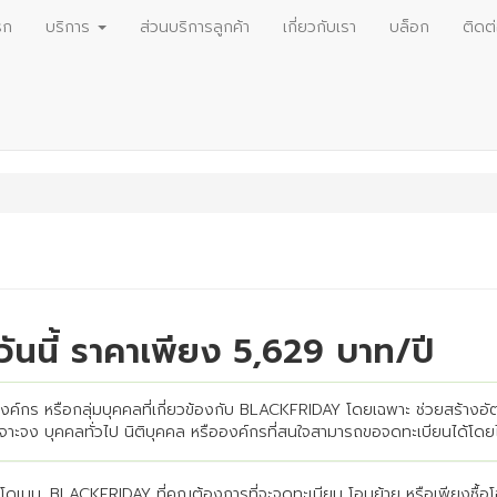
รก
บริการ
ส่วนบริการลูกค้า
เกี่ยวกับเรา
บล็อก
ติดต
นี้ ราคาเพียง 5,629 บาท/ปี
องค์กร หรือกลุ่มบุคคลที่เกี่ยวข้องกับ BLACKFRIDAY โดยเฉพาะ ช่วยสร้างอ
จาะจง บุคคลทั่วไป นิติบุคคล หรือองค์กรที่สนใจสามารถขอจดทะเบียนได้โดยไ
โดเมน .BLACKFRIDAY ที่คุณต้องการที่จะจดทะเบียน โอนย้าย หรือเพียงซื้อโฮส