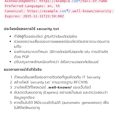
Acknowledgments: https://example
.com
/hall-of-fame
Preferred-Languages: en, th
Canonical: https://example
.com
/.well-known/security.
Expires: 2025-12-31T23:59:00Z
ประโยชน์ของการใช้ security.txt
ทำให้ผู้ที่เจอช่องโหว่
รู้ทันทีว่าต้องติดต่อใคร
ช่วยลดความเสี่ยงของการเผยแพร่ช่องโหว่ต่อสาธารณะก่อนการ
แก้ไข
องค์กรสามารถกำหนด
วิธีการติดต่อที่ปลอดภัย
เช่น การเข้ารหัส
ด้วย PGP
ปรับปรุงภาพลักษณ์องค์กรว่า
ใส่ใจความปลอดภัยไซเบอร์
แนวทางการนำไปใช้จริง
กำหนดอีเมลหรือช่องทางติดต่อที่ดูแลโดยทีม IT Security
สร้างไฟล์ `security.txt` ตามมาตรฐาน RFC9116
วางไฟล์ไว้ที่โฟลเดอร์
.well-known/
ของเว็บไซต์
อัปเดตวันหมดอายุ (Expires) อย่างสม่ำเสมอ และตรวจสอบว่า
ข้อมูลถูกต้อง
หากเป็นไปได้ ให้มีระบบอัตโนมัติ (automatic generation) เพื่อ
ไม่ให้ไฟล์หมดอายุ