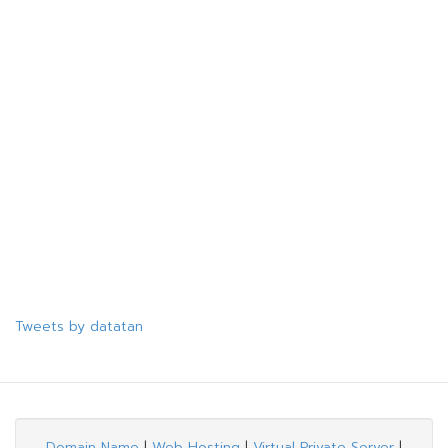
Tweets by datatan
Domain Name
|
Web Hosting
|
Virtual Private Server
|