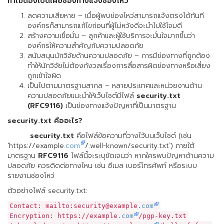
ทำไมต้องเปิดเผยช่องทางแจ้งช่องโหว่
ลดความเสียหาย – เมื่อผู้พบช่องโหว่สามารถแจ้งตรงได้ทันที
องค์กรก็สามารถแก้ไขก่อนที่ผู้ไม่หวังดีจะนำไปใช้โจมตี
สร้างความเชื่อมั่น – ลูกค้าและผู้ใช้บริการจะมั่นใจมากขึ้นว่า
องค์กรให้ความสำคัญกับความปลอดภัย
สนับสนุนนักวิจัยด้านความปลอดภัย – การมีช่องทางที่ถูกต้อง
ทำให้นักวิจัยไม่ต้องกังวลเรื่องการสื่อสารผิดช่องทางหรือเสี่ยง
ถูกเข้าใจผิด
เป็นไปตามมาตรฐานสากล – หลายประเทศและหน่วยงานด้าน
ความปลอดภัยแนะนำให้เว็บไซต์มีไฟล์
security.txt
(RFC9116)
เป็นช่องทางแจ้งปัญหาที่เป็นมาตรฐาน
security.txt คืออะไร?
security.txt
คือไฟล์ข้อความที่วางไว้บนเว็บไซต์ (เช่น
`https://example
.com
/.well-known/security.txt`) ภายใต้
มาตรฐาน
RFC9116
ไฟล์นี้จะระบุชัดเจนว่า หากใครพบปัญหาด้านความ
ปลอดภัย ควรติดต่อทางไหน เช่น อีเมล เบอร์โทรศัพท์ หรือระบบ
รายงานช่องโหว่
ตัวอย่างไฟล์ security.txt:
Contact: mailto:security@example
.com
Encryption: https://example
.com
/pgp-key.txt