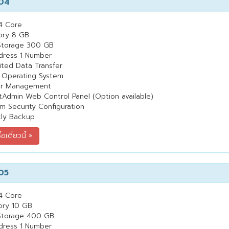
04
4 Core
ry 8 GB
Storage 300 GB
dress 1 Number
ited Data Transfer
 Operating System
er Management
tAdmin Web Control Panel (Option available)
m Security Configuration
ly Backup
05
4 Core
ry 10 GB
Storage 400 GB
dress 1 Number