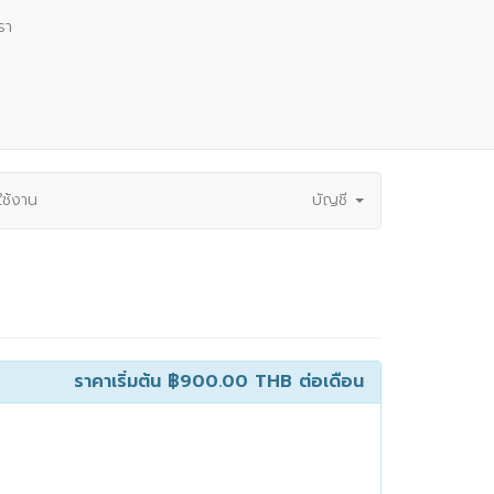
รา
ช้งาน
บัญชี
ราคาเริ่มต้น
฿900.00 THB
ต่อเดือน