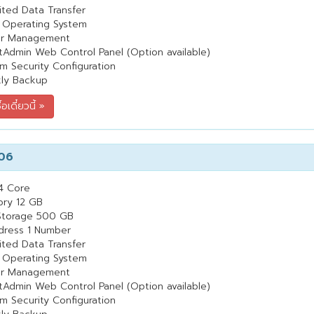
ited Data Transfer
 Operating System
er Management
tAdmin Web Control Panel (Option available)
m Security Configuration
ly Backup
06
4 Core
ry 12 GB
Storage 500 GB
dress 1 Number
ited Data Transfer
 Operating System
er Management
tAdmin Web Control Panel (Option available)
m Security Configuration