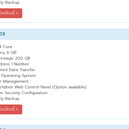
ly Backup
03
4 Core
ry 6 GB
Storage 200 GB
dress 1 Number
ited Data Transfer
 Operating System
er Management
tAdmin Web Control Panel (Option available)
m Security Configuration
ly Backup