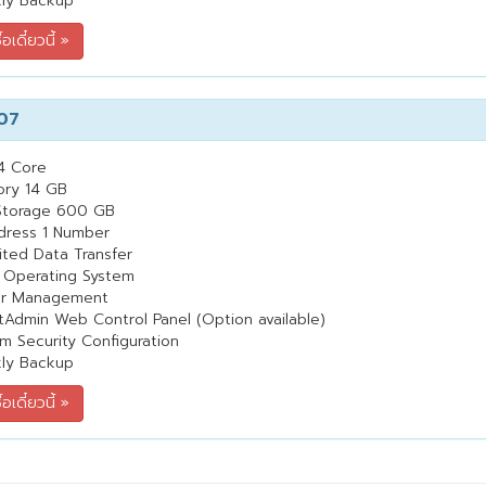
ly Backup
07
4 Core
ry 14 GB
Storage 600 GB
dress 1 Number
ited Data Transfer
 Operating System
er Management
tAdmin Web Control Panel (Option available)
m Security Configuration
ly Backup