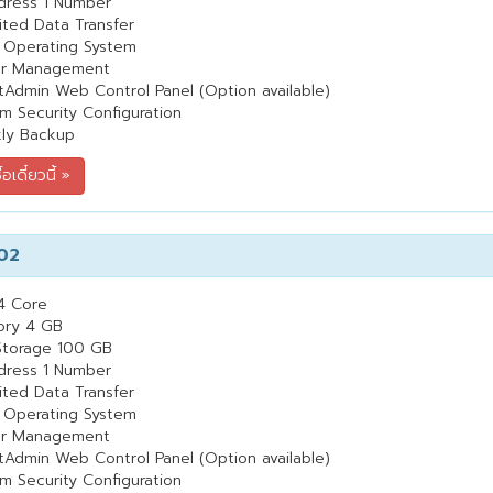
dress 1 Number
ited Data Transfer
 Operating System
er Management
tAdmin Web Control Panel (Option available)
m Security Configuration
ly Backup
02
4 Core
ry 4 GB
Storage 100 GB
dress 1 Number
ited Data Transfer
 Operating System
er Management
tAdmin Web Control Panel (Option available)
m Security Configuration