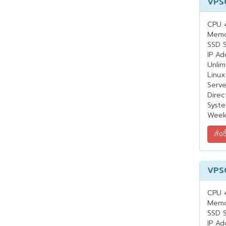
VPS
CPU 
Memo
SSD 
IP Ad
Unlim
Linux
Serv
Direc
Syste
Week
VPS
CPU 
Memo
SSD 
IP Ad