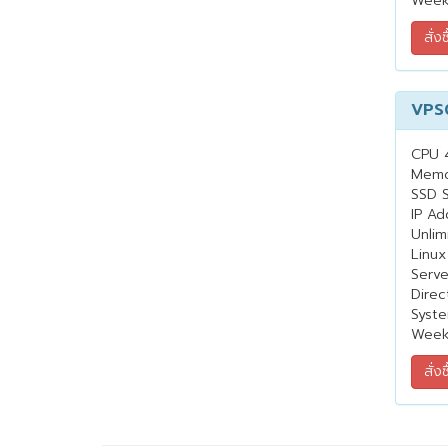
Week
VPS
CPU 
Memo
SSD 
IP Ad
Unlim
Linux
Serv
Direc
Syste
Week