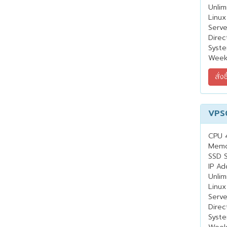
Unlim
Linux
Serv
Direc
Syste
Week
VPS
CPU 
Memo
SSD 
IP Ad
Unlim
Linux
Serv
Direc
Syste