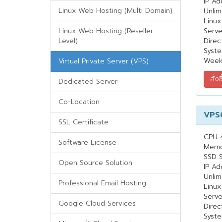
IP Ad
Linux Web Hosting (Multi Domain)
Unlim
Linux
Linux Web Hosting (Reseller
Serv
Level)
Direc
Syste
Week
Virtual Private Server (VPS)
Dedicated Server
Co-Location
VPS
SSL Certificate
CPU 
Software License
Memo
SSD 
Open Source Solution
IP Ad
Unlim
Professional Email Hosting
Linux
Serv
Google Cloud Services
Direc
Syste