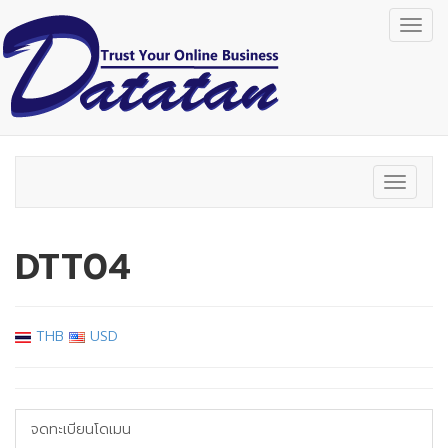
Togg
navig
Toggle
navigat
DTT04
THB
USD
จดทะเบียนโดเมน