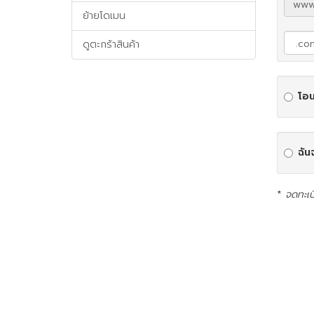
www
ย้ายโดเมน
ดูตะกร้าสินค้า
โอน
ฉัน
*
จดทะเบ