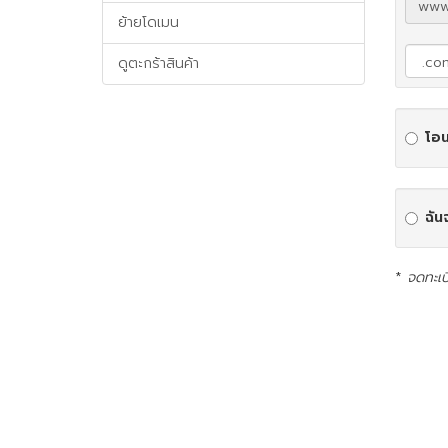
www
ย้ายโดเมน
ดูตะกร้าสินค้า
โอน
ฉัน
*
จดทะเบ